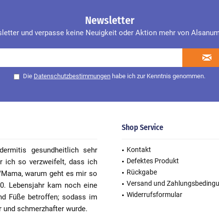
Newsletter
etter und verpasse keine Neuigkeit oder Aktion mehr von Alsanum 
Die
Datenschutzbestimmungen
habe ich zur Kenntnis genommen.
Shop Service
ermitis gesundheitlich sehr
Kontakt
Defektes Produkt
 ich so verzweifelt, dass ich
Rückgabe
r:"Mama, warum geht es mir so
Versand und Zahlungsbeding
40. Lebensjahr kam noch eine
Widerrufsformular
nd Füße betroffen; sodass im
er und schmerzhafter wurde.