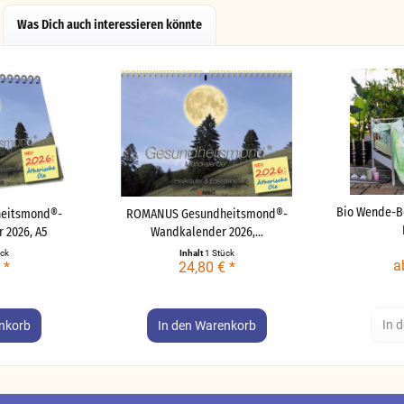
Was Dich auch interessieren könnte
Bio Wende-B
eitsmond®-
ROMANUS Gesundheitsmond®-
 2026, A5
Wandkalender 2026,...
ück
Inhalt
1 Stück
a
 *
24,80 € *
In 
nkorb
In den
Warenkorb