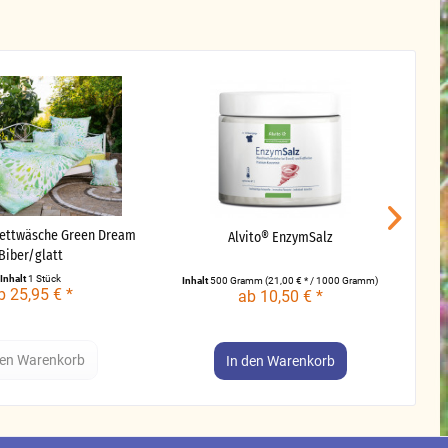
ettwäsche Green Dream
Alvito® EnzymSalz
Biber/glatt
Inhalt
1 Stück
Inh
Inhalt
500 Gramm
(21,00 € * / 1000 Gramm)
b 25,95 € *
ab 10,50 € *
den
Warenkorb
In den
Warenkorb