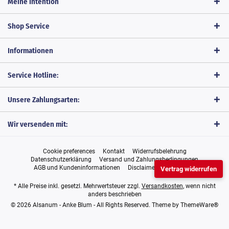
Meine Intention
Shop Service
Informationen
Service Hotline:
Unsere Zahlungsarten:
Wir versenden mit:
Cookie preferences
Kontakt
Widerrufsbelehrung
Datenschutzerklärung
Versand und Zahlungsbedingungen
AGB und Kundeninformationen
Disclaimer
Impressum
Vertrag widerrufen
* Alle Preise inkl. gesetzl. Mehrwertsteuer zzgl.
Versandkosten
, wenn nicht
anders beschrieben
© 2026 Alsanum - Anke Blum - All Rights Reserved. Theme by
ThemeWare®